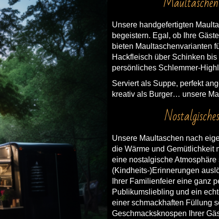
Maultaschen
Unsere handgefertigten Maultas
begeistern. Egal, ob Ihre Gäste
bieten Maultaschenvarianten f
Hackfleisch über Schinken bis
persönliches Schlemmer-Highli
Serviert als Suppe, perfekt an
kreativ als Burger… unsere Mau
Nostalgische
Unsere Maultaschen nach eigen
die Wärme und Gemütlichkeit mi
eine nostalgische Atmosphäre 
(Kindheits-)Erinnerungen auslö
Ihrer Familienfeier eine ganz p
Publikumsliebling und ein ec
einer schmackhaften Füllung sor
Geschmacksknospen Ihrer Gäste 