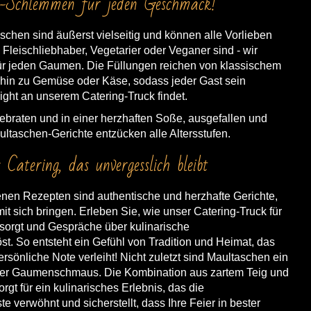
-Schlemmen für jeden Geschmack!
chen sind äußerst vielseitig und können alle Vorlieben
 Fleischliebhaber, Vegetarier oder Veganer sind - wir
ür jeden Gaumen. Die Füllungen reichen von klassischem
 hin zu Gemüse oder Käse, sodass jeder Gast sein
ght an unserem Catering-Truck findet.
gebraten und in einer herzhaften Soße, ausgefallen und
ltaschen-Gerichte entzücken alle Altersstufen.
s Catering, das unvergesslich bleibt
en Rezepten sind authentische und herzhafte Gerichte,
t sich bringen. Erleben Sie, wie unser Catering-Truck für
sorgt und Gespräche über kulinarische
st. So entsteht ein Gefühl von Tradition und Heimat, das
ersönliche Note verleiht! Nicht zuletzt sind Maultaschen ein
hter Gaumenschmaus. Die Kombination aus zartem Teig und
gt für ein kulinarisches Erlebnis, das die
verwöhnt und sicherstellt, dass Ihre Feier in bester